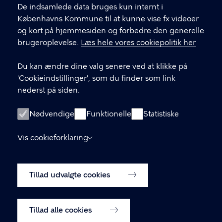
De indsamlede data bruges kun internt i
Københavns Kommune til at kunne vise fx videoer
Københavns Rådhus, Rådhuspladsen 1, 1599
og kort på hjemmesiden og forbedre den generelle
København V
brugeroplevelse.
Læs hele vores cookiepolitik her
33 66 33 66
Du kan ændre dine valg senere ved at klikke på
'Cookieindstillinger', som du finder som link
nederst på siden.
LINKS
Kontakt dit lokaludvalgssekretariat
Nødvendige
Funktionelle
Statistiske
Skriv til Borgerrepræsentationens Sekretariat
Vis cookieforklaring
Tilgængelighedserklæring
Tillad udvalgte cookies
Cookiepolitik
Cookieindstillinger
Tillad alle cookies