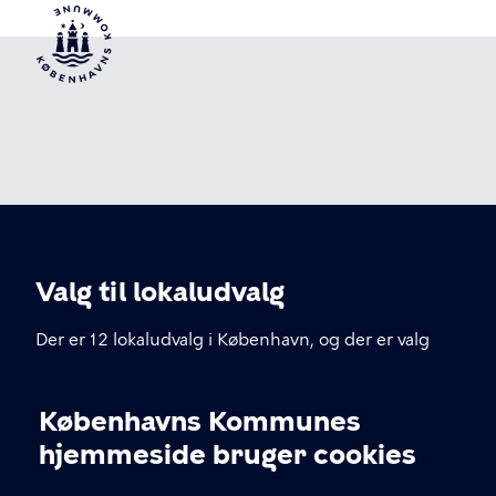
Valg til lokaludvalg
Der er 12 lokaludvalg i København, og der er valg
hver fjerde år. Hvert lokaludvalg har et sekretariat
placeret lokalt i bydelen – du kan finde
Københavns Kommunes
kontaktoplysninger herunder.
Cookieindstillinger
hjemmeside bruger cookies
KONTAKT