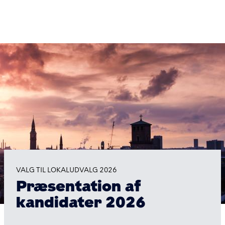
Gå
til
hovedindhold
Valg
til
lokaludvalg
i
Københavns
Kommune
VALG TIL LOKALUDVALG 2026
Præsentation af
kandidater 2026