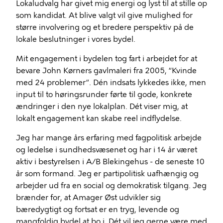
Lokaludvalg har givet mig energi og lyst til at stille op
som kandidat. At blive valgt vil give mulighed for
større involvering og et bredere perspektiv på de
lokale beslutninger i vores bydel.
Mit engagement i bydelen tog fart i arbejdet for at
bevare John Kørners gavlmaleri fra 2005, “Kvinde
med 24 problemer”. Dén indsats lykkedes ikke, men
input til to høringsrunder førte til gode, konkrete
ændringer i den nye lokalplan. Dét viser mig, at
lokalt engagement kan skabe reel indflydelse.
Jeg har mange års erfaring med fagpolitisk arbejde
og ledelse i sundhedsvæsenet og har i 14 år været
aktiv i bestyrelsen i A/B Blekingehus - de seneste 10
år som formand. Jeg er partipolitisk uafhængig og
arbejder ud fra en social og demokratisk tilgang. Jeg
brænder for, at Amager Øst udvikler sig
bæredygtigt og fortsat er en tryg, levende og
mangfoldig bydel at bo i. Dét vil jeg gerne være med