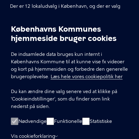
Der er 12 lokaludvalg i København, og der er valg
hver fjerde år. Hvert lokaludvalg har et sekretariat
placeret lokalt i bydelen – du kan finde
Københavns Kommunes
kontaktoplysninger herunder.
Cookieindstillinger
hjemmeside bruger cookies
KONTAKT
De indsamlede data bruges kun internt i
Københavns Kommune til at kunne vise fx videoer
Københavns Rådhus, Rådhuspladsen 1, 1599
og kort på hjemmesiden og forbedre den generelle
København V
brugeroplevelse.
Læs hele vores cookiepolitik her
33 66 33 66
Du kan ændre dine valg senere ved at klikke på
'Cookieindstillinger', som du finder som link
nederst på siden.
LINKS
Kontakt dit lokaludvalgssekretariat
Nødvendige
Funktionelle
Statistiske
Skriv til Borgerrepræsentationens Sekretariat
Vis cookieforklaring