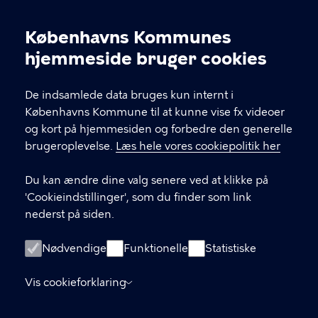
hver fjerde år. Hvert lokaludvalg har et sekretariat
placeret lokalt i bydelen – du kan finde
Københavns Kommunes
kontaktoplysninger herunder.
Cookieindstillinger
hjemmeside bruger cookies
KONTAKT
De indsamlede data bruges kun internt i
Københavns Kommune til at kunne vise fx videoer
Københavns Rådhus, Rådhuspladsen 1, 1599
og kort på hjemmesiden og forbedre den generelle
København V
brugeroplevelse.
Læs hele vores cookiepolitik her
33 66 33 66
Du kan ændre dine valg senere ved at klikke på
'Cookieindstillinger', som du finder som link
nederst på siden.
LINKS
Kontakt dit lokaludvalgssekretariat
Nødvendige
Funktionelle
Statistiske
Skriv til Borgerrepræsentationens Sekretariat
Vis cookieforklaring
Tilgængelighedserklæring