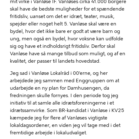
mit virke i Vanløse IF. Vanløses cirka 41.000 borgere
skal have de bedste muligheder for et spændende
fritidsliv, uanset om det er idræt, teater, musik,
spejder eller noget helt 5. Vanløse skal være en
bydel, hvor det ikke bare er godt at være barn og
ung, men også en bydel, hvor voksne kan udfolde
sig og have et indholdsrigt fritidsliv. Derfor skal
Vanløse have så mange tilbud som muligt, og af en
kvalitet, der passer til landets hovedstad.
Jeg sad i Vanløse Lokalråd i 00’erne, og her
arbejdede jeg sammen med Enggruppen om at
udarbejde en ny plan for Damhusengen, da
fredningen skulle fornyes. I den periode tog jeg
initiativ til at samle alle idrætsforeningerne i et
idrætssamvirke. Som BR-kandidat i Vanløse i KV25
kæmpede jeg for flere af Vanløses vigtigste
lokaldagsordener, en viden jeg vil tage med i det
fremtidige arbejde i lokaludvalget.