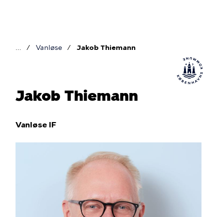
Gå
til
hovedindhold
Vanløse
Jakob Thiemann
Brødkrumme
Jakob Thiemann
Vanløse IF
Billede