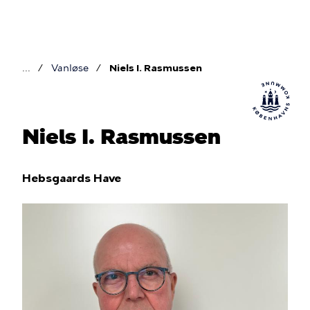
Gå
til
hovedindhold
Vanløse
Niels I. Rasmussen
Brødkrumme
Niels I. Rasmussen
Hebsgaards Have
Billede