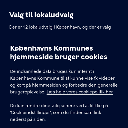
Valg til lokaludvalg
Der er 12 lokaludvalg i København, og der er valg
hver fjerde år. Hvert lokaludvalg har et sekretariat
placeret lokalt i bydelen – du kan finde
Københavns Kommunes
kontaktoplysninger herunder.
Cookieindstillinger
hjemmeside bruger cookies
KONTAKT
De indsamlede data bruges kun internt i
Københavns Kommune til at kunne vise fx videoer
Københavns Rådhus, Rådhuspladsen 1, 1599
og kort på hjemmesiden og forbedre den generelle
København V
brugeroplevelse.
Læs hele vores cookiepolitik her
33 66 33 66
Du kan ændre dine valg senere ved at klikke på
'Cookieindstillinger', som du finder som link
nederst på siden.
LINKS