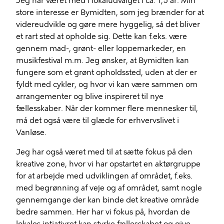
Jeg har været med i lokaludvalget i ca. 1,5 år. Min
store interesse er Bymidten, som jeg brænder for at
videreudvikle og gøre mere hyggelig, så det bliver
et rart sted at opholde sig. Dette kan f.eks. være
gennem mad-, grønt- eller loppemarkeder, en
musikfestival m.m. Jeg ønsker, at Bymidten kan
fungere som et grønt opholdssted, uden at der er
fyldt med cykler, og hvor vi kan være sammen om
arrangementer og blive inspireret til nye
fællesskaber. Når der kommer flere mennesker til,
må det også være til glæde for erhvervslivet i
Vanløse.
Jeg har også været med til at sætte fokus på den
kreative zone, hvor vi har opstartet en aktørgruppe
for at arbejde med udviklingen af området, f.eks.
med begrønning af veje og af området, samt nogle
gennemgange der kan binde det kreative område
bedre sammen. Her har vi fokus på, hvordan de
lokales intiativret kan styrke fællesskabet og give