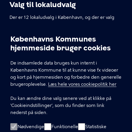
Valg til lokaludvalg
Der er 12 lokaludvalg i København, og der er valg
hver fjerde år. Hvert lokaludvalg har et sekretariat
placeret lokalt i bydelen – du kan finde
Københavns Kommunes
kontaktoplysninger herunder.
Cookieindstillinger
hjemmeside bruger cookies
KONTAKT
De indsamlede data bruges kun internt i
Københavns Kommune til at kunne vise fx videoer
Københavns Rådhus, Rådhuspladsen 1, 1599
og kort på hjemmesiden og forbedre den generelle
København V
brugeroplevelse.
Læs hele vores cookiepolitik her
33 66 33 66
Du kan ændre dine valg senere ved at klikke på
'Cookieindstillinger', som du finder som link
nederst på siden.
LINKS
Kontakt dit lokaludvalgssekretariat
Nødvendige
Funktionelle
Statistiske