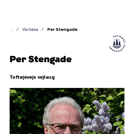
Gå
til
hovedindhold
Vanløse
Per Stengade
Brødkrumme
Per Stengade
Toftøjevejs vejlaug
Billede