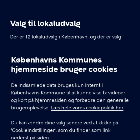
Valg til lokaludvalg
Der er 12 lokaludvalg i København, og der er valg
hver fjerde år. Hvert lokaludvalg har et sekretariat
placeret lokalt i bydelen – du kan finde
Københavns Kommunes
kontaktoplysninger herunder.
Cookieindstillinger
hjemmeside bruger cookies
KONTAKT
De indsamlede data bruges kun internt i
Københavns Kommune til at kunne vise fx videoer
Københavns Rådhus, Rådhuspladsen 1, 1599
og kort på hjemmesiden og forbedre den generelle
København V
brugeroplevelse.
Læs hele vores cookiepolitik her
33 66 33 66
Du kan ændre dine valg senere ved at klikke på
'Cookieindstillinger', som du finder som link
nederst på siden.
LINKS