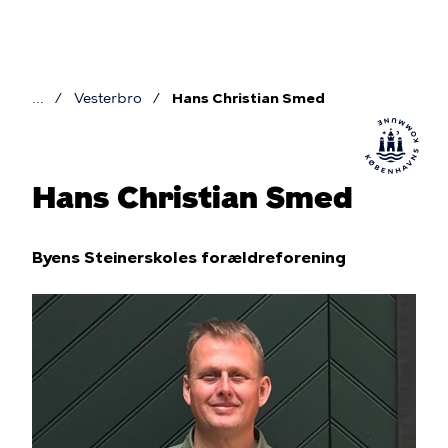
Gå
til
hovedindhold
Vesterbro
Hans Christian Smed
Brødkrumme
Hans Christian Smed
Byens Steinerskoles forældreforening